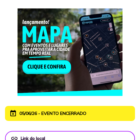
event_busy
05/06/26 - EVENTO ENCERRADO
link
Link do local