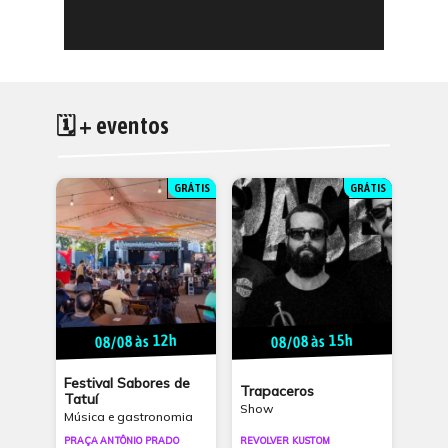
🗓 + eventos
GRÁTIS
GRÁTIS
08/08 às 12h
08/08 às 15h
Festival Sabores de
Trapaceros
Tatuí
Show
Música e gastronomia
PRAÇA ANTÔNIO PRADO
REVOLVER KUSTOM