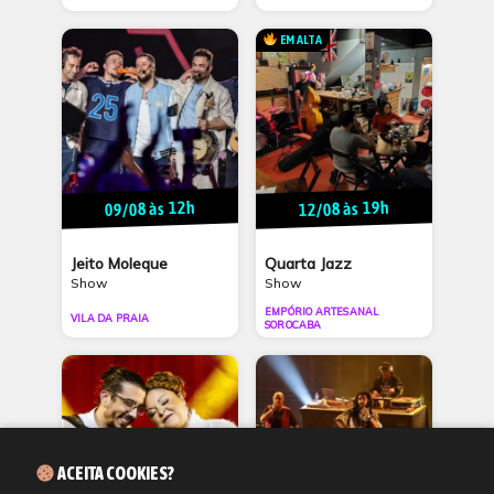
EM ALTA
09/08 às 12h
12/08 às 19h
Jeito Moleque
Quarta Jazz
Show
Show
EMPÓRIO ARTESANAL
VILA DA PRAIA
SOROCABA
ACEITA COOKIES?