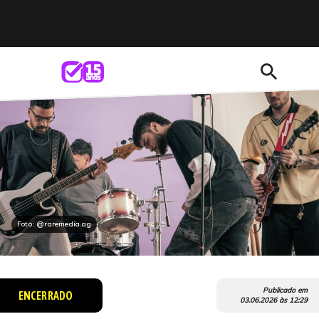
search
Foto: @raremedia.ag
Publicado em
ENCERRADO
03.06.2026
às
12:29