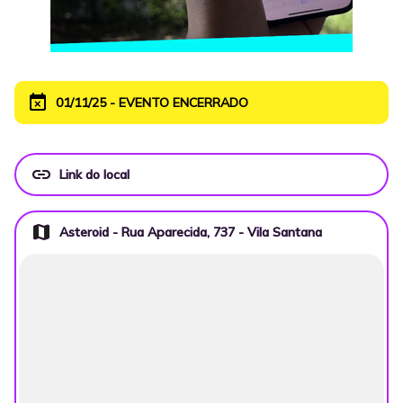
event_busy
01/11/25 - EVENTO ENCERRADO
link
Link do local
map
Asteroid - Rua Aparecida, 737 - Vila Santana