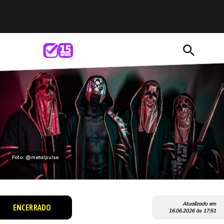
search
Foto: @metalpulse
Atualizado em
ENCERRADO
16.06.2026
às
17:51