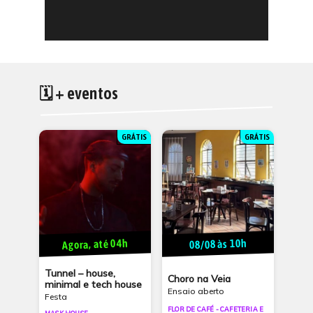
🗓 + eventos
GRÁTIS
GRÁTIS
Agora, até 04h
08/08 às 10h
Tunnel – house,
Choro na Veia
minimal e tech house
Ensaio aberto
Festa
FLOR DE CAFÉ - CAFETERIA E