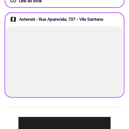
link
Link do local
map
Asteroid - Rua Aparecida, 737 - Vila Santana