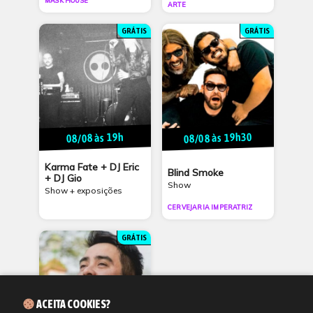
MASK HOUSE
ARTE
GRÁTIS
GRÁTIS
08/08 às 19h30
08/08 às 19h
Karma Fate + DJ Eric
Blind Smoke
+ DJ Gio
Show
Show + exposições
CERVEJARIA IMPERATRIZ
GRÁTIS
ACEITA COOKIES?