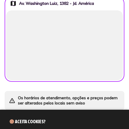
map
Av. Washington Luiz, 1382 - Jd. América
Os horários de atendimento, opções e preços podem
warning_amber
ser alterados pelos locais sem aviso
ACEITA COOKIES?