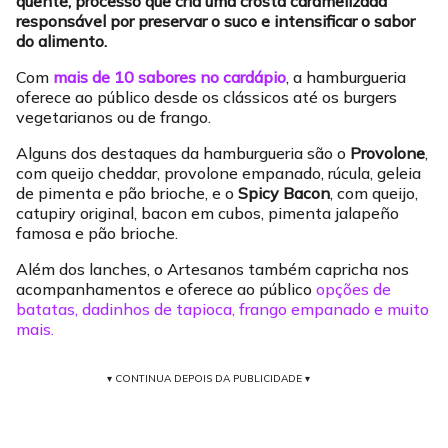
quente, processo que cria uma crosta caramelizada
responsável por preservar o suco e intensificar o sabor
do alimento.
Com
mais de 10 sabores no cardápio
, a hamburgueria
oferece ao público desde os clássicos até os burgers
vegetarianos ou de frango.
Alguns dos destaques da hamburgueria são o
Provolone
,
com queijo cheddar, provolone empanado, rúcula, geleia
de pimenta e pão brioche, e o
Spicy Bacon
, com queijo,
catupiry original, bacon em cubos, pimenta jalapeño
famosa e pão brioche.
Além dos lanches, o Artesanos também capricha nos
acompanhamentos e oferece ao público
opções de
batatas, dadinhos de tapioca, frango empanado e muito
mais.
▾ CONTINUA DEPOIS DA PUBLICIDADE ▾