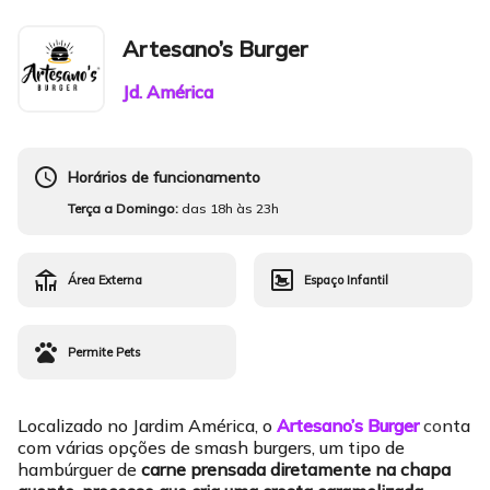
Artesano’s Burger
Jd. América
schedule
Horários de funcionamento
Terça a Domingo:
das 18h às 23h
deck
bedroom_baby
Área Externa
Espaço Infantil
pets
Permite Pets
Localizado no Jardim América, o
Artesano’s Burger
c
o
nta
com várias opções de smash burgers, um tipo de
hambúrguer de
carne prensada diretamente na chapa